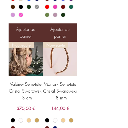
Ajouter au
Ajouter au
panier
panier
Nouveauté
Nouveauté
Valérie- Serre-tête
Manon- Serre-tête
Cristal Swarowski
Cristal Swarowski
- 3 cm
- 8 mm
Prix
Prix
370,00 €
144,00 €