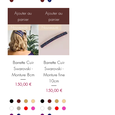
Ajouter au
Ajouter au
panier
panier
Nouveauté
Nouveauté
Barrette Cuir
Barrette Cuir
Swarovski -
Swarovski -
Monture 8cm
Monture fine
10cm
Prix
150,00 €
Prix
150,00 €