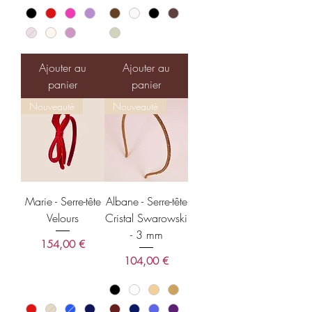
Ajouter au
Ajouter au
panier
panier
Nouveauté
Nouveauté
Marie - Serre-tête
Albane - Serre-tête
Velours
Cristal Swarowski
- 3 mm
Prix
154,00 €
Prix
104,00 €