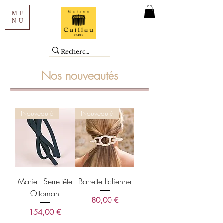
ME
NU
Nos nouveautés
Nouveauté
Nouveauté
Marie - Serre-tête
Barrette Italienne
Ottoman
Prix
80,00 €
Prix
154,00 €