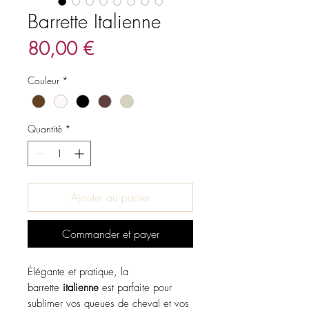
Barrette Italienne
Prix
80,00 €
Couleur
*
Quantité
*
Ajouter au panier
Commander et payer
Élégante et pratique, la
barrette
italienne
est parfaite pour
sublimer vos queues de cheval et vos