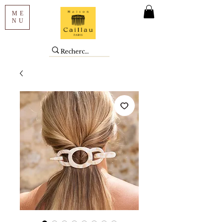
ME
NU