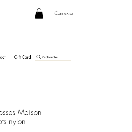
Connexion
act
Gift Card
rosses Maison
ots nylon