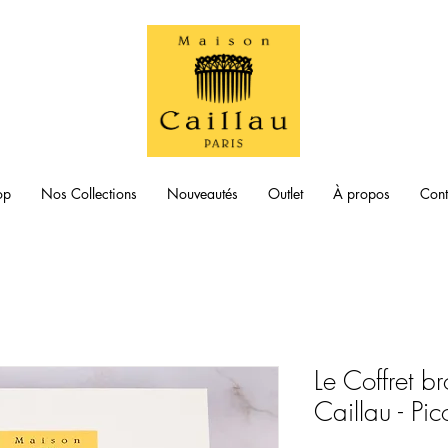
op
Nos Collections
Nouveautés
Outlet
À propos
Cont
Le Coffret b
Caillau - Pic