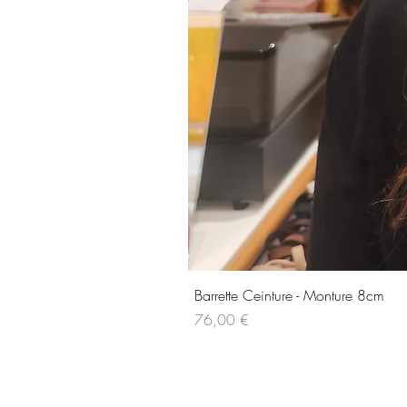
Barrette Ceinture - Monture 8cm
Prix
76,00 €