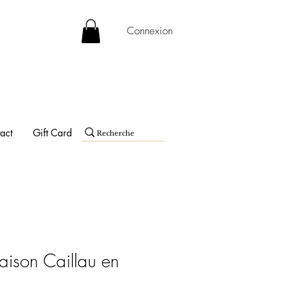
Connexion
act
Gift Card
aison Caillau en