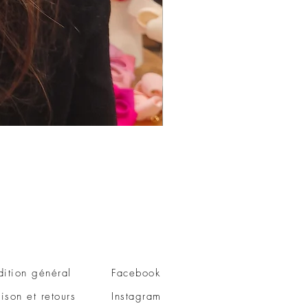
Epingle à chignon
Prix
48,00 €
ition général
Facebook
aison et retours
Instagram