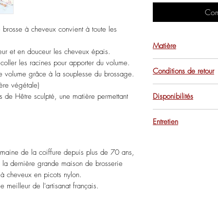
Com
e brosse à cheveux convient à toute les
Matière
ur et en douceur les cheveux épais.
coller les racines pour apporter du volume.
Nylon : nylon semi-r
Conditions de retour
le volume grâce à la souplesse du brossage.
Manche en bois de H
ère végétale)
Pour des raisons d'hyg
s de Hêtre sculpté, une matière permettant
Disponibilités
ne sont, ni repris ni
En Rupture sur le site
Entretien
Retrouvez cet article
coloris.
Nos conseils d'entre
maine de la coiffure depuis plus de 70 ans,
 la dernière grande maison de brosserie
 à cheveux en picots nylon.
 meilleur de l'artisanat français.