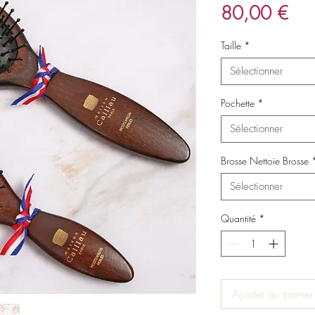
Prix
80,00 €
Taille
*
Sélectionner
Pochette
*
Sélectionner
Brosse Nettoie Brosse
Sélectionner
Quantité
*
Ajouter au panier