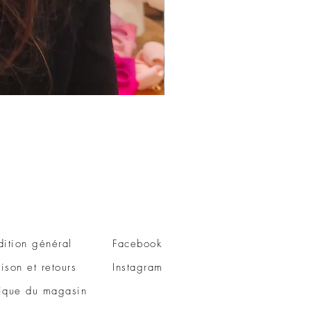
Epingle à chignon
Prix
48,00 €
ition général
Facebook
aison et retours
Instagram
tique du magasin