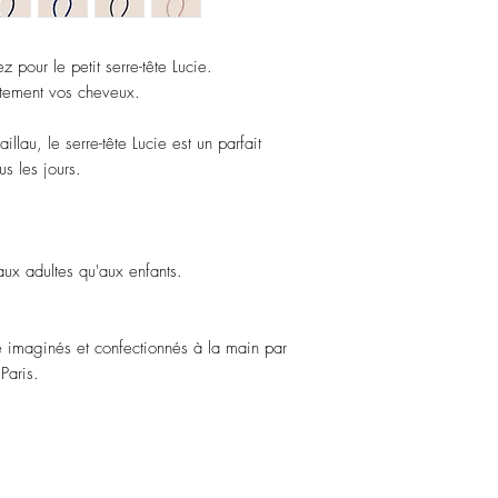
coloris.
Tissu Velours de Lyon
z pour le petit serre-tête Lucie.
atement vos cheveux.
lau, le serre-tête Lucie est un parfait
us les jours.
aux adultes qu'aux enfants.
été imaginés et confectionnés à la main par
Paris.