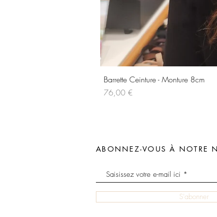
Barrette Ceinture - Monture 8cm
Prix
76,00 €
ABONNEZ-VOUS À NOTRE N
S'abonner