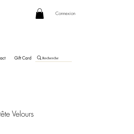
Connexion
act
Gift Card
tête Velours