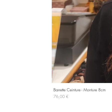
Barrette Ceinture - Monture 8cm
Prix
76,00 €