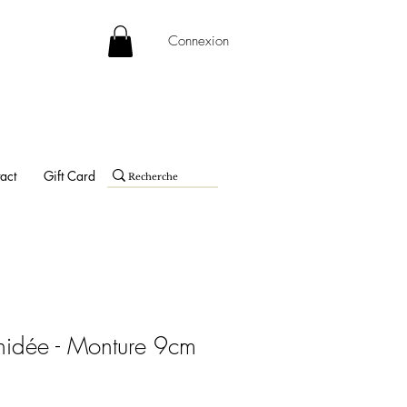
Connexion
act
Gift Card
chidée - Monture 9cm
ix