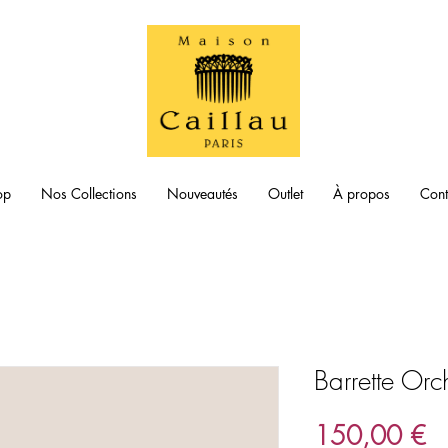
op
Nos Collections
Nouveautés
Outlet
À propos
Cont
Barrette Or
Pr
150,00 €