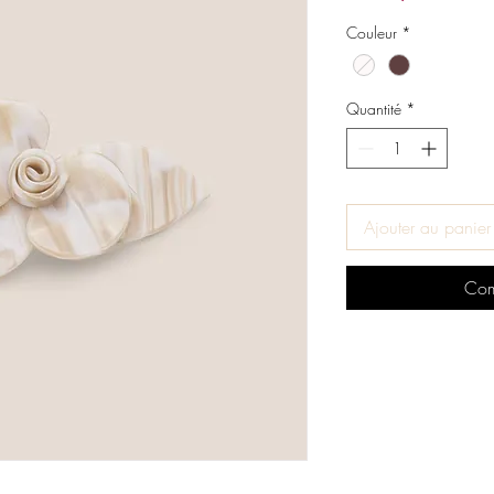
Couleur
*
Quantité
*
Ajouter au panier
Com