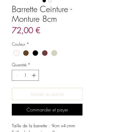
Barrette Ceinture -
Monture 8cm
Prix
72,00 €
Couleur
*
Quantité
*
Ajouter au panier
Commander et payer
Taille de la barrette : 9cm x4 cmm