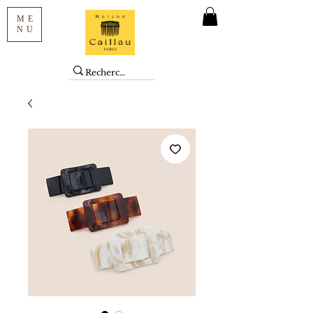
ME
NU