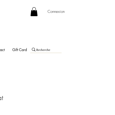
Connexion
act
Gift Card
t