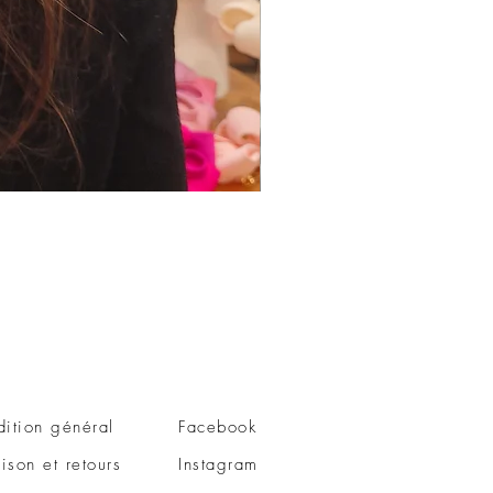
Epingle à chignon
Prix
48,00 €
ition général
Facebook
aison et retours
Instagram