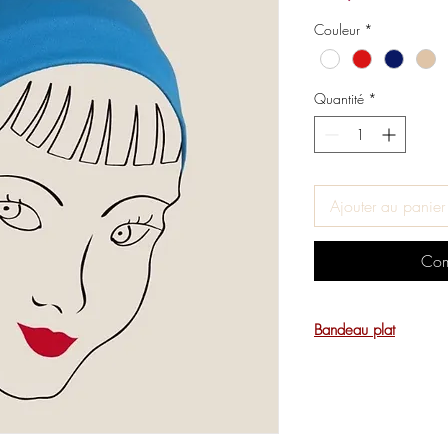
Couleur
*
Quantité
*
Ajouter au panier
Com
Bandeau plat
Bandeau en coton de 