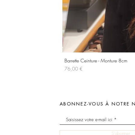
Barrette Ceinture - Monture 8cm
Prix
76,00 €
ABONNEZ-VOUS À NOTRE N
S'abonner