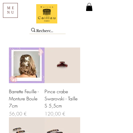
ME
NU
Barrette Feuille -
Pince crabe
Monture Boule
Swarovski - Taille
7cm
S 5,5cm
Prix
Prix
56,00 €
120,00 €