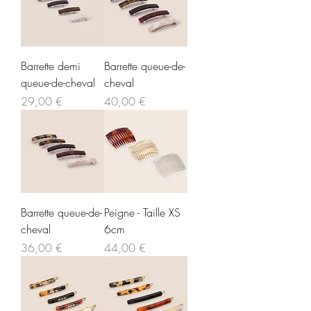
Barrette demi
Barrette queue-de-
queue-de-cheval
cheval
Prix
Prix
29,00 €
40,00 €
Barrette queue-de-
Peigne - Taille XS
cheval
6cm
Prix
Prix
36,00 €
44,00 €