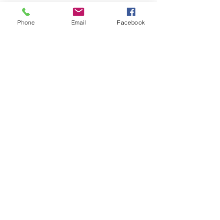
Phone
Email
Facebook
Donnez-nous une note
Envoyer
ABONNEZ-VOUS À NOTRE NEWSLETTER
S'abonner