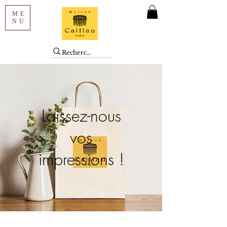
ME
NU
Laissez-nous
vos
impressions !