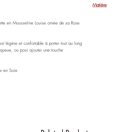
En Rupture sur le site
Matière
Retrouvez cet article
coloris.
Tissus Mousseline & 
rette en Mousseline Louise ornée de sa Rose
e est légère et confortable à porter tout au long
-queue, ou pour ajouter une touche
e en Soie