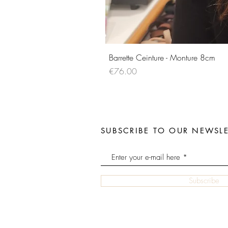
Barrette Ceinture - Monture 8cm
Price
€76.00
SUBSCRIBE TO OUR NEWSLE
Subscribe