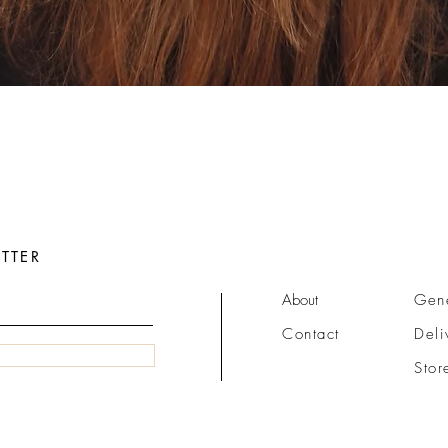
Quick View
TTER
About
Gene
Contact
Deli
Stor