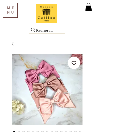
ME
NU