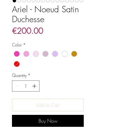
Ariel - Noeud Satin
Duchesse
Price
€200.00
Color
*
Quantity
*
Add to Cart
Buy Now