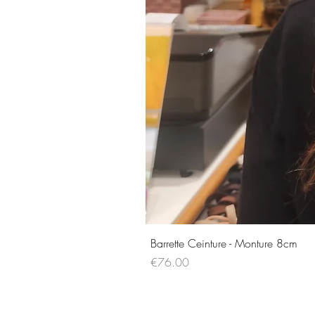
Barrette Ceinture - Monture 8cm
Price
€76.00