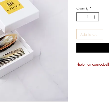
Quantity
*
Add to Cart
Photo non contractuel
La corne étant un maté
peuvent varier selon 
Il vous est cependant
préciser si vous préfé
nous essaierons de 
en fonction de nos st