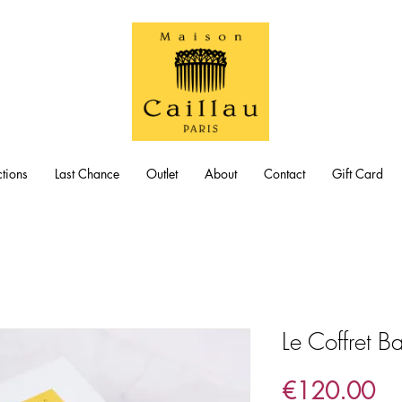
tions
Last Chance
Outlet
About
Contact
Gift Card
Le Coffret B
Pri
€120.00