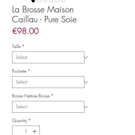
La Brosse Maison
Caillau - Pure Soie
Price
€98.00
Taille
*
Pochette
*
Brosse Nettoie Brosse
*
Quantity
*