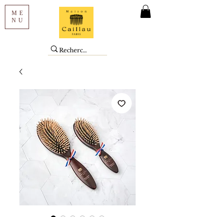
ME
NU