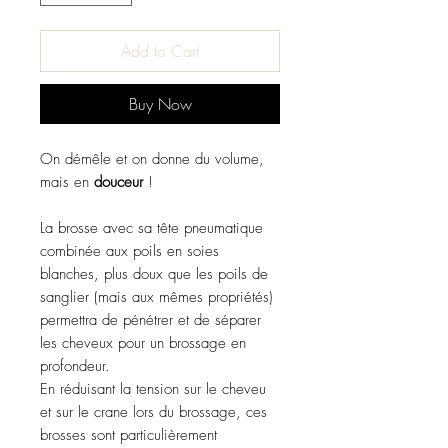
Add to Cart
Buy Now
On démêle et on donne du volume,
mais en
douceur
!
La brosse avec sa tête pneumatique
combinée aux poils en soies
blanches, plus doux que les poils de
sanglier (mais aux mêmes propriétés)
permettra de pénétrer et de séparer
les cheveux pour un brossage en
profondeur.
En réduisant la tension sur le cheveu
et sur le crane lors du brossage, ces
brosses sont particulièrement