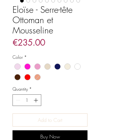
Eloïse - Serre-tête
Ottoman et
Mousseline
Price
€235.00
Color
*
Quantity
*
Add to Cart
Buy Now