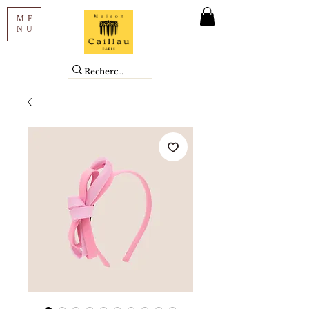
ME
NU