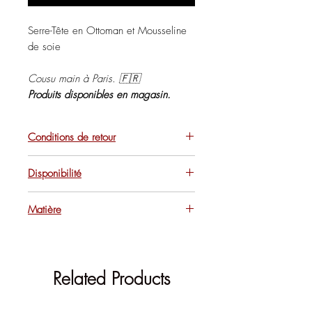
Serre-Tête en Ottoman et Mousseline
de soie
Cousu main à Paris. 🇫🇷
Produits disponibles en magasin.
Conditions de retour
Pour des raisons d'hygiène, les
Disponibilité
articles vendus sur le site ne sont, ni
repris ni échangés.
En Rupture sur le site ?
Matière
Retrouvez cet article en magasin
dans une multitude de coloris.
Tissus velours & mousseline de Lyon.
Related Products