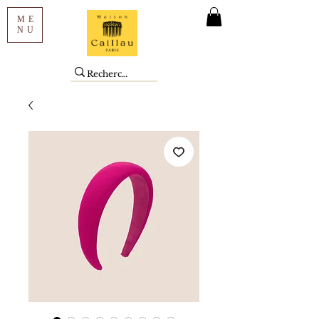
ME
NU