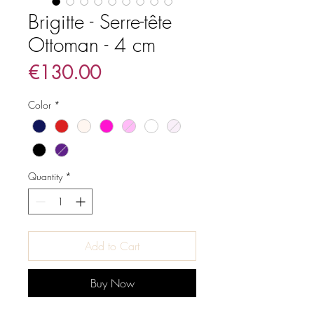
Brigitte - Serre-tête
Ottoman - 4 cm
Price
€130.00
Color
*
Quantity
*
Add to Cart
Buy Now