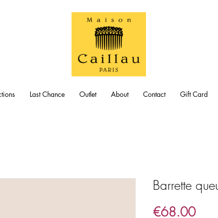
tions
Last Chance
Outlet
About
Contact
Gift Card
Barrette que
Pric
€68.00