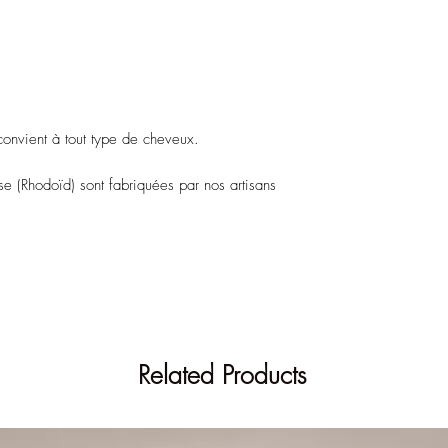
En Rupture sur le site
Retrouvez cet article
coloris.
convient à tout type de cheveux.
se (Rhodoïd) sont fabriquées par nos artisans
Related Products